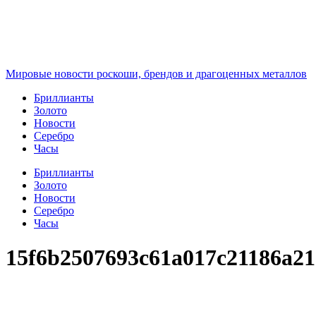
Перейти
к
содержимому
Мировые новости роскоши, брендов и драгоценных металлов
Бриллианты
Золото
Новости
Серебро
Часы
Бриллианты
Золото
Новости
Серебро
Часы
15f6b2507693c61a017c21186a2