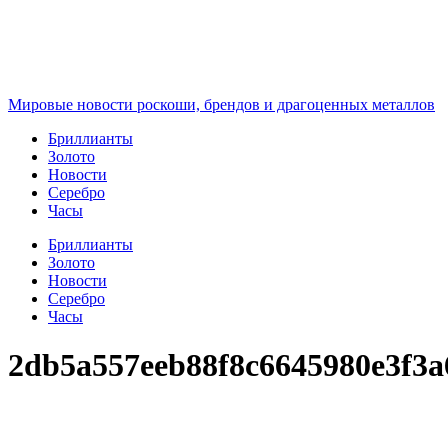
Перейти
к
содержимому
Мировые новости роскоши, брендов и драгоценных металлов
Бриллианты
Золото
Новости
Серебро
Часы
Бриллианты
Золото
Новости
Серебро
Часы
2db5a557eeb88f8c6645980e3f3a