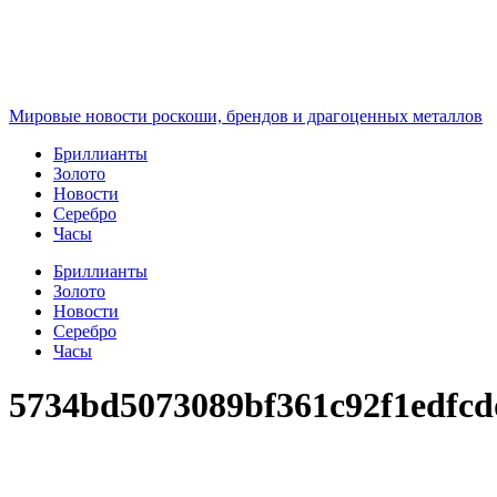
Перейти
к
содержимому
Мировые новости роскоши, брендов и драгоценных металлов
Бриллианты
Золото
Новости
Серебро
Часы
Бриллианты
Золото
Новости
Серебро
Часы
5734bd5073089bf361c92f1edfc