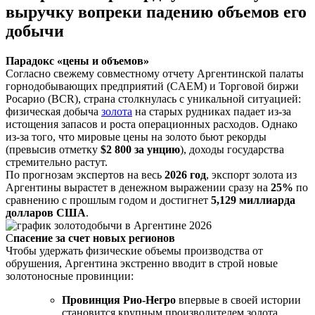
выручку вопреки падению объемов его
добычи
Парадокс «цены и объемов»
Согласно свежему совместному отчету Аргентинской палаты
горнодобывающих предприятий (CAEM) и Торговой биржи
Росарио (BCR), страна столкнулась с уникальной ситуацией:
физическая добыча
золота
на старых рудниках падает из-за
истощения запасов и роста операционных расходов. Однако
из-за того, что мировые цены на золото бьют рекорды
(превысив отметку
$2 800 за унцию
), доходы государства
стремительно растут.
По прогнозам экспертов на весь
2026 год
, экспорт золота из
Аргентины вырастет в денежном выражении сразу на
25%
по
сравнению с прошлым годом и достигнет
5,129 миллиарда
долларов США
.
С
пасение за счет новых регионов
Чтобы удержать физические объемы производства от
обрушения, Аргентина экстренно вводит в строй новые
золотоносные провинции:
Провинция Рио-Негро
впервые в своей истории
становится крупным производителем золота